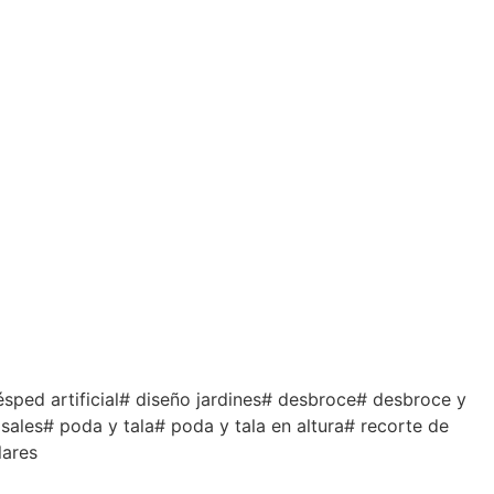
ésped artificial# diseño jardines# desbroce# desbroce y
sales# poda y tala# poda y tala en altura# recorte de
lares