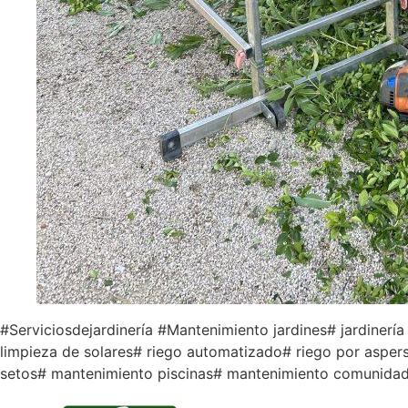
#Serviciosdejardinería #Mantenimiento jardines# jardinerí
limpieza de solares# riego automatizado# riego por aspers
setos# mantenimiento piscinas# mantenimiento comunidad