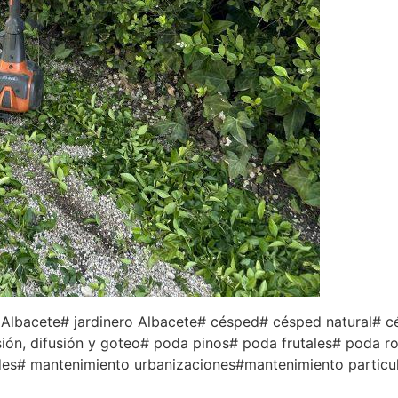
a Albacete# jardinero Albacete# césped# césped natural# c
ión, difusión y goteo# poda pinos# poda frutales# poda ro
es# mantenimiento urbanizaciones#mantenimiento particu